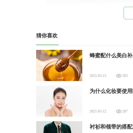
2、先将鸡蛋的蛋清与蛋黄分离开;
猜你喜欢
蜂蜜配什么美白补
2021-03-15
303
为什么化妆要使用
2021-03-12
287
衬衫和领带的搭配