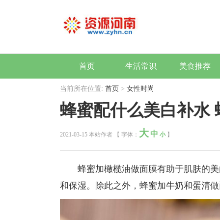
首页
生活常识
美食推荐
当前所在位置:
首页
>
女性时尚
蜂蜜配什么美白补水
大
中
2021-03-15 本站作者 【 字体：
小
】
蜂蜜加橄榄油做面膜有助于肌肤的美白
和保湿。除此之外，蜂蜜加牛奶和蛋清做